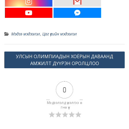
Мэдээ мэдээлэл
,
Цаг үеийн мэдээлэл
Post
УЛСЫН ОЛИМПИАДЫН ХОЁРЫН ДАВААНД
navigation
АМЖИЛТ ДҮҮРЭН ОРОЛЦЛОО
0
Мэдээлэлд үнэлгээ ө
гнө үү