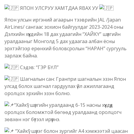
ЯПОН УЛСРУУ ХАМТДАА ЯВАХ УУ
Япон улсын иргэний агаарын тээврийн JAL /Japan
AirLines/ сангаас зохион байгуулдаг 2023-2024 оны
Дэлхийн хүүхдийн 18 дах удаагийн “ХАЙКҮ” шүлгийн
уралдааныг Монголд 5 дах удаагаа албан ёсны
эрхтэйгээр ерөнхий боловсролын “НАРАН” сургууль
зарлаж байна.
Сэдэв: “ГЭР БҮЛ”
Шагналын сан: Гранпри шагналын эзэн Япон
улсад болох шагнал гардуулах үйл ажиллагаанд
оролцох эрхийн эзэн болно.
“Хайкү” шүлгийн уралдаанд 6-15 насны хүүхдүүд
оролцох боломжтой бөгөөд уралдаанд оролцогч
зөвхөн нэг бүтээл ирүүлнэ.
“Хайкү” шүлэг болон зургийг А4 хэмжээтэй цаасан