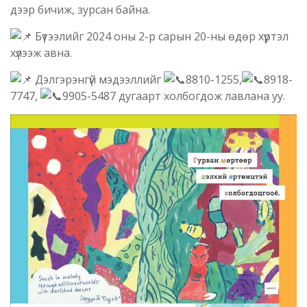
дээр бичиж, зурсан байна.
Бүтээлийг 2024 оны 2-р сарын 20-ны өдөр хүртэл
хүлээж авна.
Дэлгэрэнгүй мэдээллийг
8810-1255,
8918-
7747,
9905-5487 дугаарт холбогдож лавлана уу.