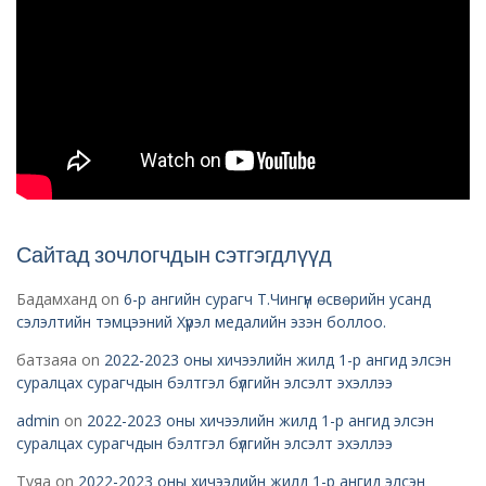
Сайтад зочлогчдын сэтгэгдлүүд
Бадамханд
on
6-р ангийн сурагч Т.Чингүн өсвөрийн усанд
сэлэлтийн тэмцээний Хүрэл медалийн эзэн боллоо.
батзаяа
on
2022-2023 оны хичээлийн жилд 1-р ангид элсэн
суралцах сурагчдын бэлтгэл бүлгийн элсэлт эхэллээ
admin
on
2022-2023 оны хичээлийн жилд 1-р ангид элсэн
суралцах сурагчдын бэлтгэл бүлгийн элсэлт эхэллээ
Туяа
on
2022-2023 оны хичээлийн жилд 1-р ангид элсэн