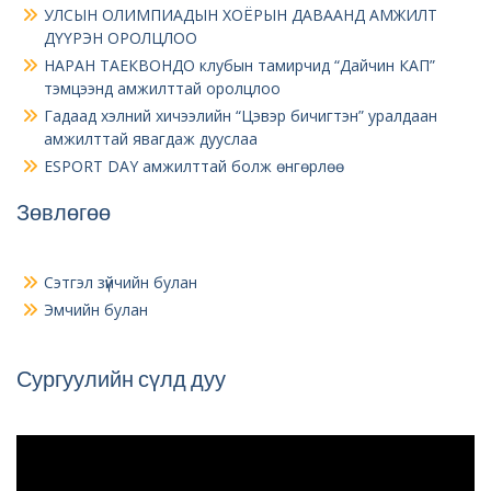
УЛСЫН ОЛИМПИАДЫН ХОЁРЫН ДАВААНД АМЖИЛТ
ДҮҮРЭН ОРОЛЦЛОО
НАРАН ТАЕКВОНДО клубын тамирчид “Дайчин КАП”
тэмцээнд амжилттай оролцлоо
Гадаад хэлний хичээлийн “Цэвэр бичигтэн” уралдаан
амжилттай явагдаж дууслаа
ESPORT DAY амжилттай болж өнгөрлөө
Зөвлөгөө
Сэтгэл зүйчийн булан
Эмчийн булан
Сургуулийн сүлд дуу