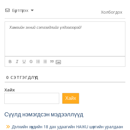
Бүртгүүлэх
Холбогдох
0
СЭТГЭГДЛҮҮД
Хайх
Хайх
Сүүлд нэмэгдсэн мэдээллүүд
Дэлхийн хүүхдийн 18 дах удаагийн HAIKU шүлгийн уралдаан