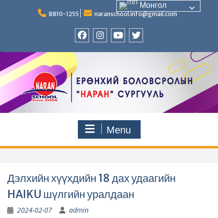
Skip
Монгол
to
8810-1255
naranschool.info@gmail.com
content
Facebook
Instagram
YouTUBE
Twitter
Menu
Дэлхийн хүүхдийн 18 дах удаагийн
HAIKU шүлгийн уралдаан
2024-02-07
admin