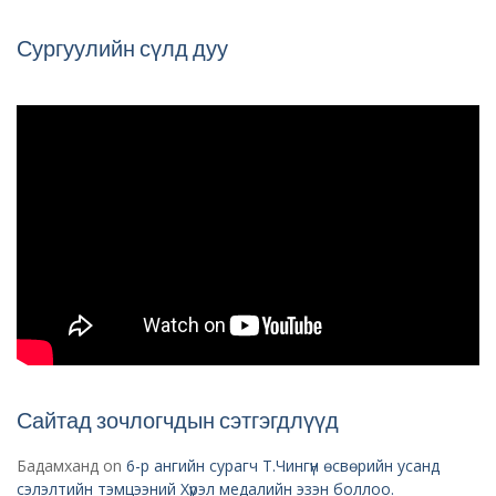
Сургуулийн сүлд дуу
Сайтад зочлогчдын сэтгэгдлүүд
Бадамханд
on
6-р ангийн сурагч Т.Чингүн өсвөрийн усанд
сэлэлтийн тэмцээний Хүрэл медалийн эзэн боллоо.