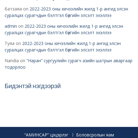
батзаяа
on
2022-2023 оны хичээлийн жилд 1-р ангид элсэн
суралцах сурагчдын бэлтгэл бүлгийн элсэлт эхэллээ
admin
on
2022-2023 оны хичээлийн жилд 1-р ангид элсэн
суралцах сурагчдын бэлтгэл бүлгийн элсэлт эхэллээ
Туяа
on
2022-2023 оны хичээлийн жилд 1-р ангид элсэн
суралцах сурагчдын бэлтгэл бүлгийн элсэлт эхэллээ
Nandia
on
“Наран” сургуулийн сурагч азийн шатрын аваргаар
тодорлоо
Бидэнтэй нэгдээрэй
“АМИНСАР” цэцэрлэг
Боловсролын яам