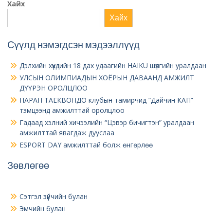
Хайх
Хайх
Сүүлд нэмэгдсэн мэдээллүүд
Дэлхийн хүүхдийн 18 дах удаагийн HAIKU шүлгийн уралдаан
УЛСЫН ОЛИМПИАДЫН ХОЁРЫН ДАВААНД АМЖИЛТ
ДҮҮРЭН ОРОЛЦЛОО
НАРАН ТАЕКВОНДО клубын тамирчид “Дайчин КАП”
тэмцээнд амжилттай оролцлоо
Гадаад хэлний хичээлийн “Цэвэр бичигтэн” уралдаан
амжилттай явагдаж дууслаа
ESPORT DAY амжилттай болж өнгөрлөө
Зөвлөгөө
Сэтгэл зүйчийн булан
Эмчийн булан