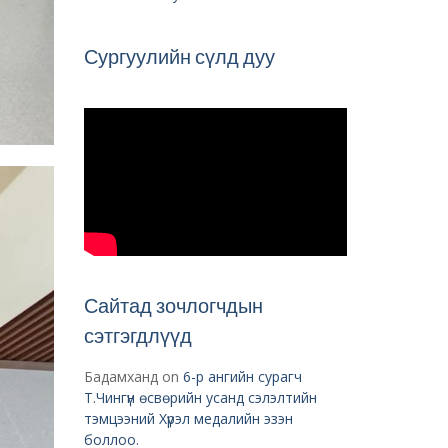
Сургуулийн сүлд дуу
Сайтад зочлогчдын
сэтгэгдлүүд
Бадамханд
on
6-р ангийн сурагч
Т.Чингүн өсвөрийн усанд сэлэлтийн
тэмцээний Хүрэл медалийн эзэн
боллоо.