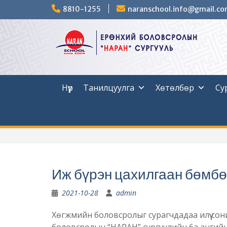
Skip
8810-1255
naranschool.info@gmail.c
to
content
Нүүр
Танилцуулга
Хөтөлбөр
Су
Иж бүрэн цахилгаан бөмбө
2021-10-28
admin
Хөгжмийн боловсролыг сурагчдадаа илүү сони