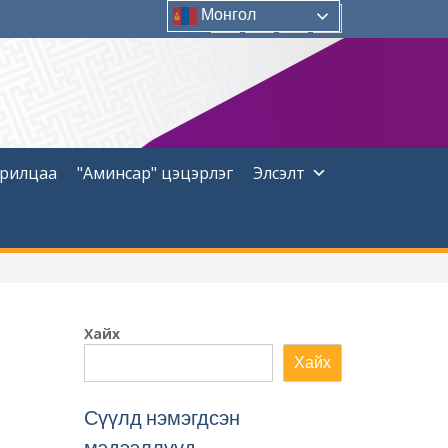
Монгол
Facebook
Instagram
YouTUBE
Twitter
арилцаа
"Аминсар" цэцэрлэг
Элсэлт
Хайх
Хайх
Сүүлд нэмэгдсэн
мэдээллүүд