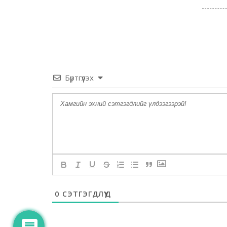
Бүртгүүлэх
0
СЭТГЭГДЛҮҮД