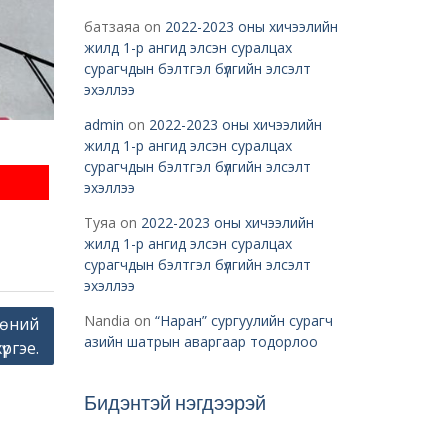
батзаяа
on
2022-2023 оны хичээлийн
жилд 1-р ангид элсэн суралцах
сурагчдын бэлтгэл бүлгийн элсэлт
эхэллээ
admin
on
2022-2023 оны хичээлийн
жилд 1-р ангид элсэн суралцах
сурагчдын бэлтгэл бүлгийн элсэлт
эхэллээ
Туяа
on
2022-2023 оны хичээлийн
жилд 1-р ангид элсэн суралцах
сурагчдын бэлтгэл бүлгийн элсэлт
эхэллээ
Nandia
on
“Наран” сургуулийн сурагч
сөний
азийн шатрын аваргаар тодорлоо
ргэе.
Бидэнтэй нэгдээрэй