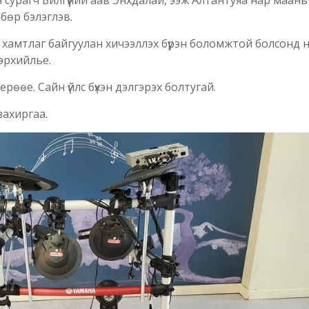
сурагч Билгүүний аав Энхдалай, ээж Алтантуяа нар маань
бөр бэлэглэв.
хамтлаг байгуулан хичээллэх бүрэн боломжтой болсонд 
эрхийлье.
н ерөөе. Сайн үйлс бүхэн дэлгэрэх болтугай.
ахиргаа.