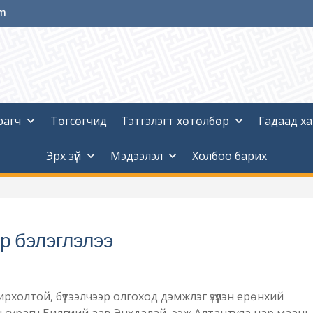
om
рагч
Төгсөгчид
Тэтгэлэгт хөтөлбөр
Гадаад х
Эрх зүй
Мэдээлэл
Холбоо барих
р бэлэглэлээ
рхолтой, бүтээлчээр олгоход дэмжлэг үзүүлэн ерөнхий