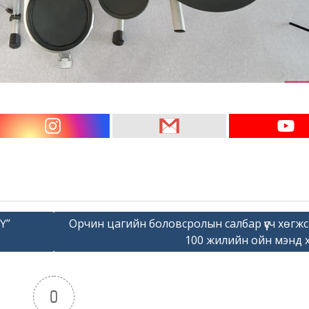
Ү”
Орчин цагийн боловсролын салбар үүсч хөгж
100 жилийн ойн мэнд хү
0