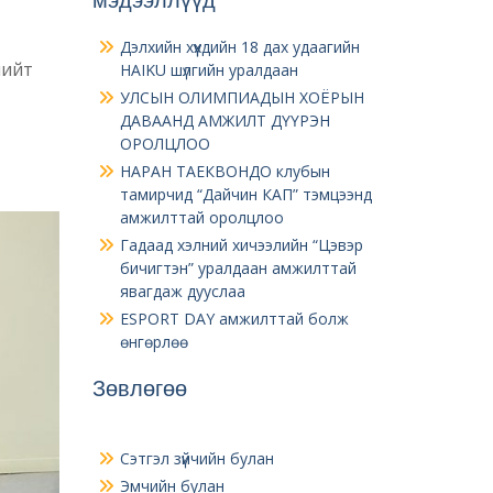
Дэлхийн хүүхдийн 18 дах удаагийн
нийт
HAIKU шүлгийн уралдаан
УЛСЫН ОЛИМПИАДЫН ХОЁРЫН
ДАВААНД АМЖИЛТ ДҮҮРЭН
ОРОЛЦЛОО
НАРАН ТАЕКВОНДО клубын
тамирчид “Дайчин КАП” тэмцээнд
амжилттай оролцлоо
Гадаад хэлний хичээлийн “Цэвэр
бичигтэн” уралдаан амжилттай
явагдаж дууслаа
ESPORT DAY амжилттай болж
өнгөрлөө
Зөвлөгөө
Сэтгэл зүйчийн булан
Эмчийн булан