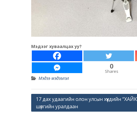
Мэдээг хуваалцах уу?
0
Shares
Мэдээ мэдээлэл
Post
17 дах удаагийн олон улсын хүүхдийн “ХАЙК
шүлгийн уралдаан
navigation