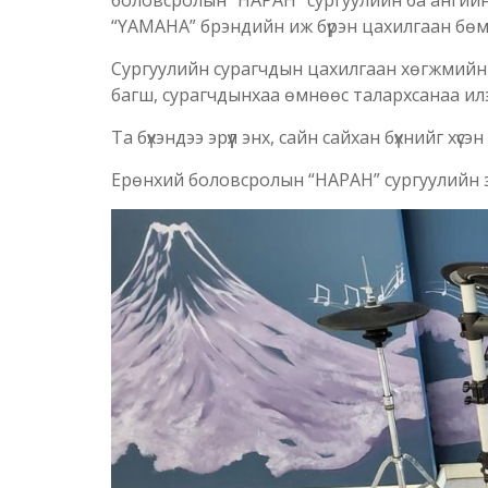
боловсролын “НАРАН” сургуулийн 6а ангийн 
“YAMAHA” брэндийн иж бүрэн цахилгаан бөм
Сургуулийн сурагчдын цахилгаан хөгжмийн 
багш, сурагчдынхаа өмнөөс талархсанаа ил
Та бүхэндээ эрүүл энх, сайн сайхан бүхнийг хүсэ
Ерөнхий боловсролын “НАРАН” сургуулийн з