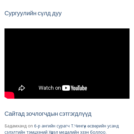
Сургуулийн сүлд дуу
Сайтад зочлогчдын сэтгэгдлүүд
Бадамханд
on
6-р ангийн сурагч Т.Чингүн өсвөрийн усанд
сэлэлтийн тэмцээний Хүрэл медалийн эзэн боллоо.