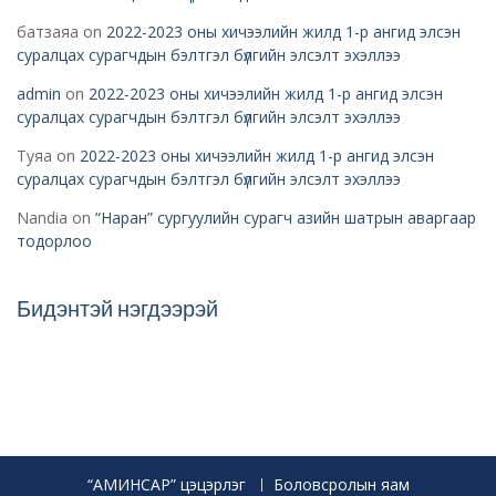
батзаяа
on
2022-2023 оны хичээлийн жилд 1-р ангид элсэн
суралцах сурагчдын бэлтгэл бүлгийн элсэлт эхэллээ
admin
on
2022-2023 оны хичээлийн жилд 1-р ангид элсэн
суралцах сурагчдын бэлтгэл бүлгийн элсэлт эхэллээ
Туяа
on
2022-2023 оны хичээлийн жилд 1-р ангид элсэн
суралцах сурагчдын бэлтгэл бүлгийн элсэлт эхэллээ
Nandia
on
“Наран” сургуулийн сурагч азийн шатрын аваргаар
тодорлоо
Бидэнтэй нэгдээрэй
“АМИНСАР” цэцэрлэг
Боловсролын яам