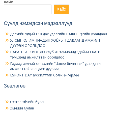
Хайх
Хайх
Сүүлд нэмэгдсэн мэдээллүүд
Дэлхийн хүүхдийн 18 дах удаагийн HAIKU шүлгийн уралдаан
УЛСЫН ОЛИМПИАДЫН ХОЁРЫН ДАВААНД АМЖИЛТ
ДҮҮРЭН ОРОЛЦЛОО
НАРАН ТАЕКВОНДО клубын тамирчид “Дайчин КАП”
тэмцээнд амжилттай оролцлоо
Гадаад хэлний хичээлийн “Цэвэр бичигтэн” уралдаан
амжилттай явагдаж дууслаа
ESPORT DAY амжилттай болж өнгөрлөө
Зөвлөгөө
Сэтгэл зүйчийн булан
Эмчийн булан