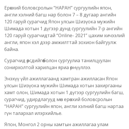
Ерөнхий боловсролын “НАРАН” сургуулийн япон,
англи хэлний багш нар болон 7 – 8 дугаар ангийн
120 гаруй сурагчид Япон улсын Шизүока мужийн
Шимада хотын 1 дүгээр дунд сургуулийн 7-р ангийн
120 гаруй сурагчидтай “Online- 2021” цахим хичээлий
англи, япон хэл дээр амжилттай зохион байгуулж
байна.
Сурагчид өөрсдийгөө болон сургуулиа танилцуулан
сонирхолтой харилцан яриа өрнүүллээ.
Энэхүү үйл ажиллагаанд хамтран ажилласан Япон
улсын Шизүока мужийн Шимада хотын захиргааны
хамт олон, Шимада хотын 1 дүгээр сургуулийн багш,
сурагчид, удирдлагууд мөн ерөнхий боловсролын
“НАРАН” сургуулийн япон, англи хэлний багш нартаа
гүн талархал илэрхийлье.
Япон, Монгол 2 орны хамтын ажиллагаа улам