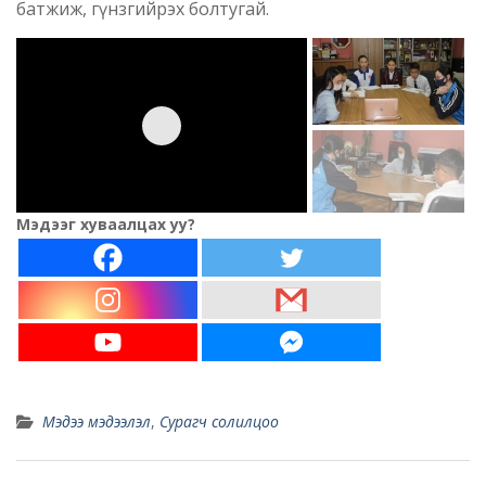
батжиж, гүнзгийрэх болтугай.
Мэдээг хуваалцах уу?
Мэдээ мэдээлэл
,
Сурагч солилцоо