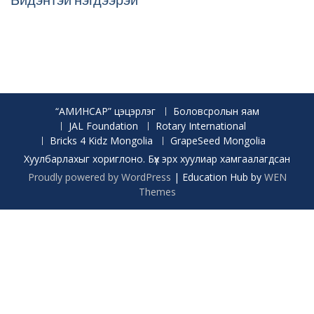
“АМИНСАР” цэцэрлэг
Боловсролын яам
JAL Foundation
Rotary International
Bricks 4 Kidz Mongolia
GrapeSeed Mongolia
Хуулбарлахыг хориглоно. Бүх эрх хуулиар хамгаалагдсан
Proudly powered by WordPress
|
Education Hub by
WEN
Themes