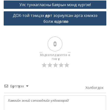
Post
Улс тунхагласны баярын мэнд хүргэе!
navigation
ДОХ-той тэмцэх өдөрт зориулсан арга хэмжээ
болж өндөрлөлөө.
0
Мэдээлэлд үнэлгээ ө
гнө үү
Бүртгүүлэх
Холбогдох