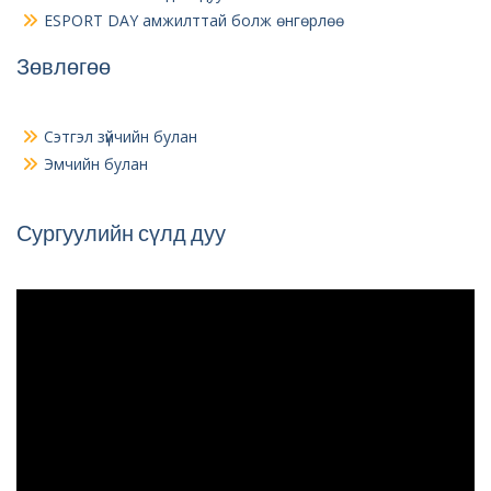
ESPORT DAY амжилттай болж өнгөрлөө
Зөвлөгөө
Сэтгэл зүйчийн булан
Эмчийн булан
Сургуулийн сүлд дуу