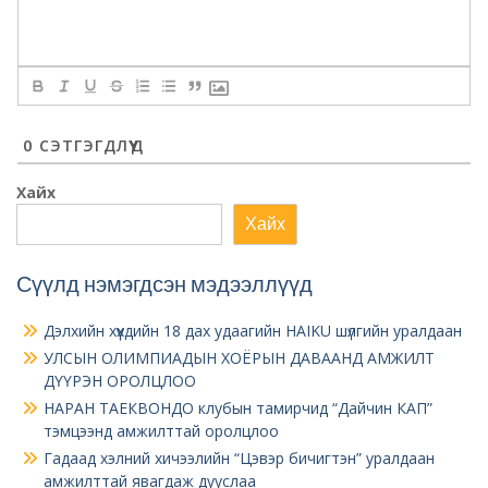
0
СЭТГЭГДЛҮҮД
Хайх
Хайх
Сүүлд нэмэгдсэн мэдээллүүд
Дэлхийн хүүхдийн 18 дах удаагийн HAIKU шүлгийн уралдаан
УЛСЫН ОЛИМПИАДЫН ХОЁРЫН ДАВААНД АМЖИЛТ
ДҮҮРЭН ОРОЛЦЛОО
НАРАН ТАЕКВОНДО клубын тамирчид “Дайчин КАП”
тэмцээнд амжилттай оролцлоо
Гадаад хэлний хичээлийн “Цэвэр бичигтэн” уралдаан
амжилттай явагдаж дууслаа