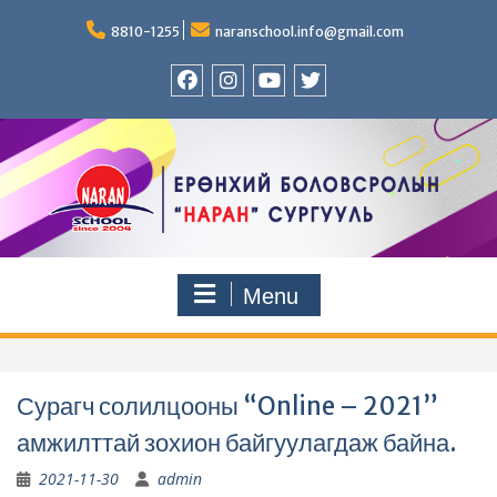
Skip
to
8810-1255
naranschool.info@gmail.com
content
Facebook
Instagram
YouTUBE
Twitter
Menu
Сурагч солилцооны “Online – 2021”
амжилттай зохион байгуулагдаж байна.
2021-11-30
admin