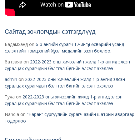
Сайтад зочлогчдын сэтгэгдлүүд
Бадамханд
on
6-р ангийн сурагч Т.Чингүн өсвөрийн усанд
сэлэлтийн тэмцээний Хүрэл медалийн эзэн боллоо.
батзаяа
on
2022-2023 оны хичээлийн жилд 1-р ангид элсэн
суралцах сурагчдын бэлтгэл бүлгийн элсэлт эхэллээ
admin
on
2022-2023 оны хичээлийн жилд 1-р ангид элсэн
суралцах сурагчдын бэлтгэл бүлгийн элсэлт эхэллээ
Туяа
on
2022-2023 оны хичээлийн жилд 1-р ангид элсэн
суралцах сурагчдын бэлтгэл бүлгийн элсэлт эхэллээ
Nandia
on
“Наран” сургуулийн сурагч азийн шатрын аваргаар
тодорлоо
Бидэнтэй нэгдээрэй