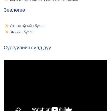
Зөвлөгөө
Сэтгэл зүйчийн булан
Эмчийн булан
Сургуулийн сүлд дуу