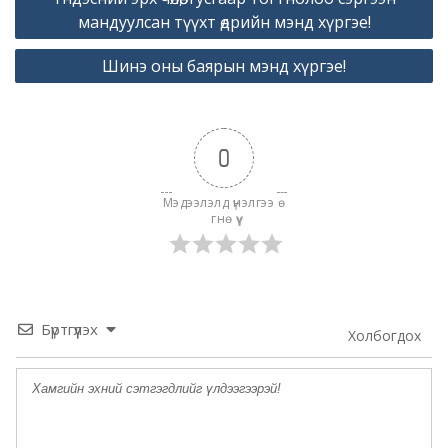
navigation
мандуулсан түүхт өдрийн мэнд хүргэе!
Шинэ оны баярын мэнд хүргэе!
0
Мэдээлэлд үнэлгээ ө
гнө үү
Бүртгүүлэх
Холбогдох