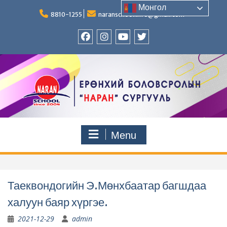
Skip
Монгол
to
8810-1255
naranschool.info@gmail.com
content
Facebook
Instagram
YouTUBE
Twitter
Menu
Таеквондогийн Э.Мөнхбаатар багшдаа
халуун баяр хүргэе.
2021-12-29
admin