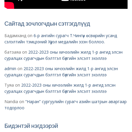
Сайтад зочлогчдын сэтгэгдлүүд
Бадамханд
on
6-р ангийн сурагч Т.Чингүн өсвөрийн усанд
сэлэлтийн тэмцээний Хүрэл медалийн эзэн боллоо.
батзаяа
on
2022-2023 оны хичээлийн жилд 1-р ангид элсэн
суралцах сурагчдын бэлтгэл бүлгийн элсэлт эхэллээ
admin
on
2022-2023 оны хичээлийн жилд 1-р ангид элсэн
суралцах сурагчдын бэлтгэл бүлгийн элсэлт эхэллээ
Туяа
on
2022-2023 оны хичээлийн жилд 1-р ангид элсэн
суралцах сурагчдын бэлтгэл бүлгийн элсэлт эхэллээ
Nandia
on
“Наран” сургуулийн сурагч азийн шатрын аваргаар
тодорлоо
Бидэнтэй нэгдээрэй