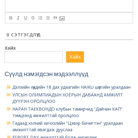
0
СЭТГЭГДЛҮҮД
Хайх
Хайх
Сүүлд нэмэгдсэн мэдээллүүд
Дэлхийн хүүхдийн 18 дах удаагийн HAIKU шүлгийн уралдаан
УЛСЫН ОЛИМПИАДЫН ХОЁРЫН ДАВААНД АМЖИЛТ
ДҮҮРЭН ОРОЛЦЛОО
НАРАН ТАЕКВОНДО клубын тамирчид “Дайчин КАП”
тэмцээнд амжилттай оролцлоо
Гадаад хэлний хичээлийн “Цэвэр бичигтэн” уралдаан
амжилттай явагдаж дууслаа
ESPORT DAY амжилттай болж өнгөрлөө