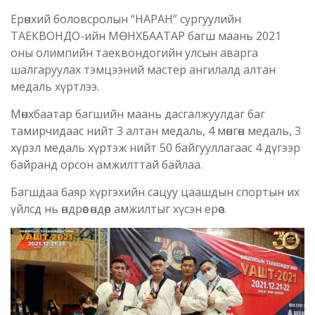
Ерөнхий боловсролын “НАРАН” сургуулийн
ТАЕКВОНДО-ийн МӨНХБААТАР багш маань 2021
оны олимпийн таеквондогийн улсын аварга
шалгаруулах тэмцээний мастер ангилалд алтан
медаль хүртлээ.
Мөнхбаатар багшийн маань дасгалжуулдаг баг
тамирчидаас нийт 3 алтан медаль, 4 мөнгөн медаль, 3
хүрэл медаль хүртэж нийт 50 байгууллагаас 4 дүгээр
байранд орсон амжилттай байлаа.
Багшдаа баяр хүргэхийн сацуу цаашдын спортын их
үйлсд нь өндрөөс өндөр амжилтыг хүсэн ерөөе.