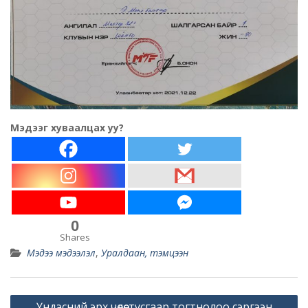
Мэдээг хуваалцах уу?
0
Shares
Мэдээ мэдээлэл
,
Уралдаан, тэмцээн
Post
Үндэсний эрх чөлөө, тусгаар тогтнолоо сэргээн