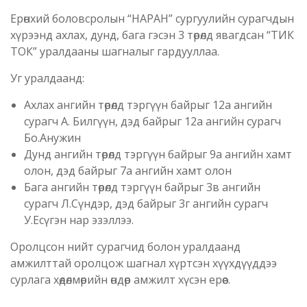
Ерөнхий боловсролын “НАРАН” сургуулийн сурагчдын
хүрээнд ахлах, дунд, бага гэсэн 3 төрөлд явагдсан “ТИК
ТОК” уралдааны шагналыг гардууллаа.
Уг уралдаанд:
Ахлах ангийн төрөлд тэргүүн байрыг 12а ангийн
сурагч А. Билгүүн, дэд байрыг 12а ангийн сурагч
Бо.Анужин
Дунд ангийн төрөлд тэргүүн байрыг 9а ангийн хамт
олон, дэд байрыг 7а ангийн хамт олон
Бага ангийн төрөлд тэргүүн байрыг 3в ангийн
сурагч Л.Сүндэр, дэд байрыг 3г ангийн сурагч
У.Есүгэн нар эзэллээ.
Оролцсон нийт сурагчид болон уралдаанд
амжилттай оролцож шагнал хүртсэн хүүхдүүддээ
сурлага хөдөлмөрийн өндөр амжилт хүсэн ерөөе.