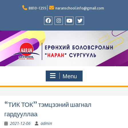
Skip
to
8810-1255
naranschool.info@gmail.com
content
Facebook
Instagram
YouTUBE
Twitter
Menu
“ТИК ТОК” тэмцээний шагнал
гардууллаа
2021-12-06
admin