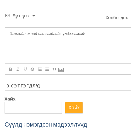
Бүртгүүлэх
Холбогдох
0
СЭТГЭГДЛҮҮД
Хайх
Хайх
Сүүлд нэмэгдсэн мэдээллүүд