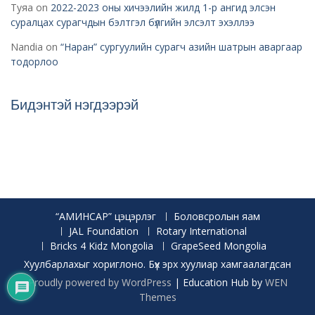
Туяа
on
2022-2023 оны хичээлийн жилд 1-р ангид элсэн
суралцах сурагчдын бэлтгэл бүлгийн элсэлт эхэллээ
Nandia
on
“Наран” сургуулийн сурагч азийн шатрын аваргаар
тодорлоо
Бидэнтэй нэгдээрэй
“АМИНСАР” цэцэрлэг
Боловсролын яам
JAL Foundation
Rotary International
Bricks 4 Kidz Mongolia
GrapeSeed Mongolia
Хуулбарлахыг хориглоно. Бүх эрх хуулиар хамгаалагдсан
Proudly powered by WordPress
|
Education Hub by
WEN
Themes