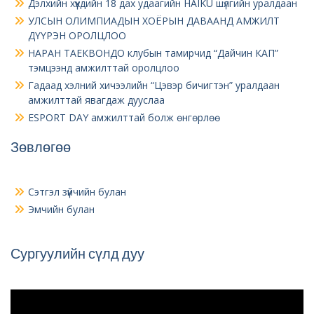
Дэлхийн хүүхдийн 18 дах удаагийн HAIKU шүлгийн уралдаан
УЛСЫН ОЛИМПИАДЫН ХОЁРЫН ДАВААНД АМЖИЛТ
ДҮҮРЭН ОРОЛЦЛОО
НАРАН ТАЕКВОНДО клубын тамирчид “Дайчин КАП”
тэмцээнд амжилттай оролцлоо
Гадаад хэлний хичээлийн “Цэвэр бичигтэн” уралдаан
амжилттай явагдаж дууслаа
ESPORT DAY амжилттай болж өнгөрлөө
Зөвлөгөө
Сэтгэл зүйчийн булан
Эмчийн булан
Сургуулийн сүлд дуу