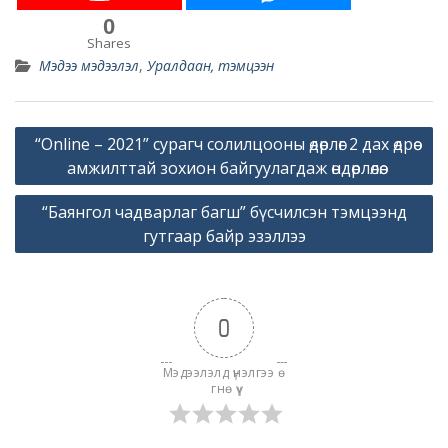
0
Shares
Мэдээ мэдээлэл
,
Уралдаан, тэмцээн
Post
“Online – 2021” сурагч солилцооны өдөрлөг 2 дах өдрөө
navigation
амжилттай зохион байгуулагдаж өндөрлөлөө.
“Баянгол чадварлаг багш” бүсчилсэн тэмцээнд
гутгаар байр эзэллээ
0
Мэдээлэлд үнэлгээ ө
гнө үү