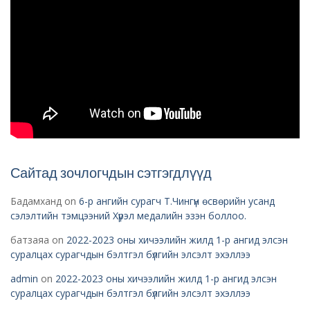
Сайтад зочлогчдын сэтгэгдлүүд
Бадамханд
on
6-р ангийн сурагч Т.Чингүн өсвөрийн усанд
сэлэлтийн тэмцээний Хүрэл медалийн эзэн боллоо.
батзаяа
on
2022-2023 оны хичээлийн жилд 1-р ангид элсэн
суралцах сурагчдын бэлтгэл бүлгийн элсэлт эхэллээ
admin
on
2022-2023 оны хичээлийн жилд 1-р ангид элсэн
суралцах сурагчдын бэлтгэл бүлгийн элсэлт эхэллээ