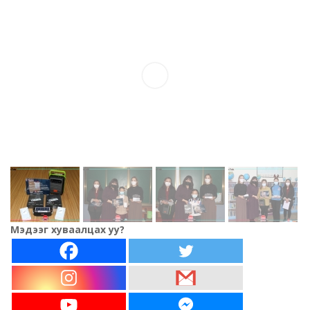
Мэдээг хуваалцах уу?