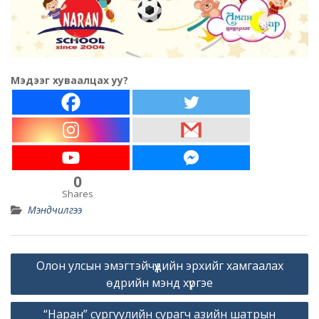
Мэдээг хуваалцах уу?
0
Shares
Мэндчилгээ
Post
Олон улсын эмэгтэйчүүдийн эрхийг хамгаалах
navigation
өдрийн мэнд хүргэе
“Наран” сургуулийн сурагч азийн шатрын