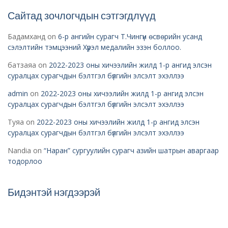
Сайтад зочлогчдын сэтгэгдлүүд
Бадамханд
on
6-р ангийн сурагч Т.Чингүн өсвөрийн усанд
сэлэлтийн тэмцээний Хүрэл медалийн эзэн боллоо.
батзаяа
on
2022-2023 оны хичээлийн жилд 1-р ангид элсэн
суралцах сурагчдын бэлтгэл бүлгийн элсэлт эхэллээ
admin
on
2022-2023 оны хичээлийн жилд 1-р ангид элсэн
суралцах сурагчдын бэлтгэл бүлгийн элсэлт эхэллээ
Туяа
on
2022-2023 оны хичээлийн жилд 1-р ангид элсэн
суралцах сурагчдын бэлтгэл бүлгийн элсэлт эхэллээ
Nandia
on
“Наран” сургуулийн сурагч азийн шатрын аваргаар
тодорлоо
Бидэнтэй нэгдээрэй