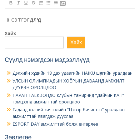
0
СЭТГЭГДЛҮҮД
Хайх
Хайх
Сүүлд нэмэгдсэн мэдээллүүд
Дэлхийн хүүхдийн 18 дах удаагийн HAIKU шүлгийн уралдаан
УЛСЫН ОЛИМПИАДЫН ХОЁРЫН ДАВААНД АМЖИЛТ
ДҮҮРЭН ОРОЛЦЛОО
НАРАН ТАЕКВОНДО клубын тамирчид “Дайчин КАП”
тэмцээнд амжилттай оролцлоо
Гадаад хэлний хичээлийн “Цэвэр бичигтэн” уралдаан
амжилттай явагдаж дууслаа
ESPORT DAY амжилттай болж өнгөрлөө
Зөвлөгөө