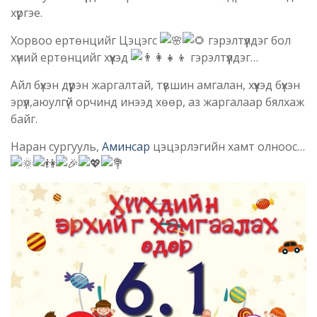
хүргэе.
Хорвоо eртөнцийг Цэцэгс
гэрэлтүүлдэг бол
хүний eртөнцийг хүүхэд
гэрэлтүүлдэг…
Айл бүхэн дүүрэн жаргалтай, түвшин амгалан, хүүхэд бүхэн
эрүүл,аюулгүй орчинд инээд хөөр, аз жаргалаар бялхаж
байг.
Наран сургууль,
Аминсар
цэцэрлэгийн хамт олноос…