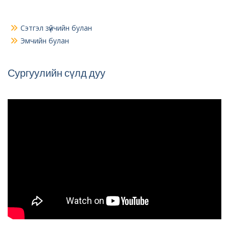
Сэтгэл зүйчийн булан
Эмчийн булан
Сургуулийн сүлд дуу