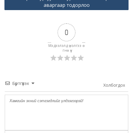
аваргаар тодорлоо
0
Мэдээлэлд үнэлгээ ө
гнө үү
Бүртгүүлэх
Холбогдох