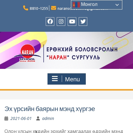
Skip
Монгол
to
8810-1255
naranschool.info@gmail.com
content
Facebook
Instagram
YouTUBE
Twitter
Menu
Эх үрсийн баярын мэнд хүргэе
2021-06-01
admin
Олон улсын хүүхдийн эрхийг хамгаалах өдрийн мэнд