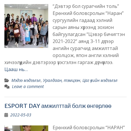
“Дэвтэр бол сурагчийн толь”
Ерөнхий боловсролын “Наран”
сургуулийн гадаад хэлний
сарын аяны хүрээнд зохион
байгуулагдсан “Цэвэр бичигтэн
2021-2022” аянд 3-11 дүгээр
ангийн сурагчид амжилттай
оролцож, япон англи хэлний
хичээлүүдийн дэвтэрээр үзэсгэлэн гаргаж дүгнүүллээ.
Цааш нь…
Мэдээ мэдээлэл
,
Уралдаан, тэмцээн
,
Цаг үеийн мэдээлэл
Leave a comment
ESPORT DAY амжилттай болж өнгөрлөө
2022-05-03
Ерөнхий боловсролын “НАРАН”