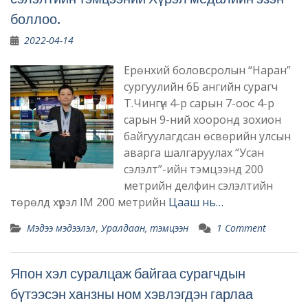
боллоо.
2022-04-14
Ерөнхий боловсролын “Наран”
сургуулийн 6Б ангийн сурагч
Т.Чингүн 4-р сарын 7-оос 4-р
сарын 9-ний хооронд зохион
байгуулагдсан өсвөрийн улсын
аварга шалгаруулах “Усан
сэлэлт”-ийн тэмцээнд 200
метрийн делфин сэлэлтийн
төрөлд хүрэл IM 200 метрийн
Цааш нь…
Мэдээ мэдээлэл
,
Уралдаан, тэмцээн
1 Comment
Япон хэл суралцаж байгаа сурагчдын
бүтээсэн ханзны ном хэвлэгдэн гарлаа