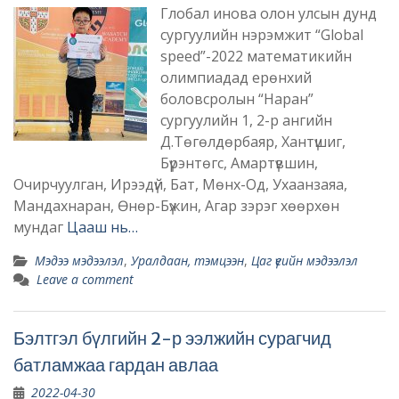
Глобал инова олон улсын дунд
сургуулийн нэрэмжит “Global
speed”-2022 математикийн
олимпиадад ерөнхий
боловсролын “Наран”
сургуулийн 1, 2-р ангийн
Д.Төгөлдөрбаяр, Хантүшиг,
Бүрэнтөгс, Амартүвшин,
Очирчуулган, Ирээдүй, Бат, Мөнх-Од, Ухаанзаяа,
Мандахнаран, Өнөр-Бүжин, Агар зэрэг хөөрхөн
мундаг
Цааш нь…
Мэдээ мэдээлэл
,
Уралдаан, тэмцээн
,
Цаг үеийн мэдээлэл
Leave a comment
Бэлтгэл бүлгийн 2-р ээлжийн сурагчид
батламжаа гардан авлаа
2022-04-30