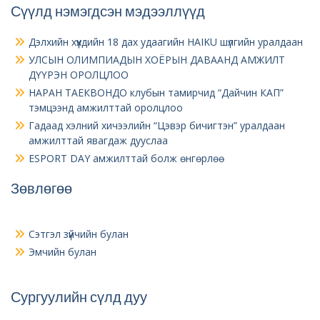
Сүүлд нэмэгдсэн мэдээллүүд
Дэлхийн хүүхдийн 18 дах удаагийн HAIKU шүлгийн уралдаан
УЛСЫН ОЛИМПИАДЫН ХОЁРЫН ДАВААНД АМЖИЛТ
ДҮҮРЭН ОРОЛЦЛОО
НАРАН ТАЕКВОНДО клубын тамирчид “Дайчин КАП”
тэмцээнд амжилттай оролцлоо
Гадаад хэлний хичээлийн “Цэвэр бичигтэн” уралдаан
амжилттай явагдаж дууслаа
ESPORT DAY амжилттай болж өнгөрлөө
Зөвлөгөө
Сэтгэл зүйчийн булан
Эмчийн булан
Сургуулийн сүлд дуу