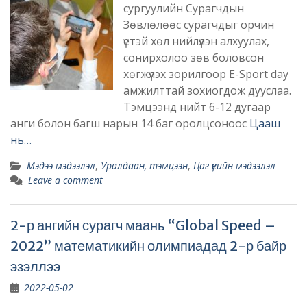
сургуулийн Сурагчдын
Зөвлөлөөс сурагчдыг орчин
үетэй хөл нийлүүлэн алхуулах,
сонирхолоо зөв боловсон
хөгжүүлэх зорилгоор E-Sport day
амжилттай зохиогдож дууслаа.
Тэмцээнд нийт 6-12 дугаар
анги болон багш нарын 14 баг оролцсоноос
Цааш
нь…
Мэдээ мэдээлэл
,
Уралдаан, тэмцээн
,
Цаг үеийн мэдээлэл
Leave a comment
2-р ангийн сурагч маань “Global Speed –
2022” математикийн олимпиадад 2-р байр
эзэллээ
2022-05-02