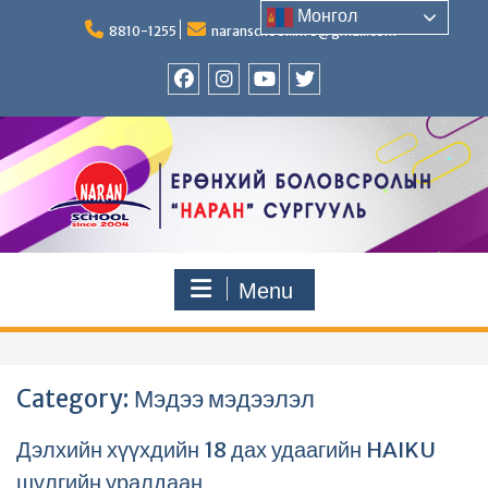
Skip
Монгол
to
8810-1255
naranschool.info@gmail.com
content
Facebook
Instagram
YouTUBE
Twitter
Menu
Category:
Мэдээ мэдээлэл
Дэлхийн хүүхдийн 18 дах удаагийн HAIKU
шүлгийн уралдаан