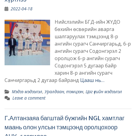
2022-04-18
Нийслэлийн БГД-ийн ЖҮДО
бөхийн өсвөрийн аварга
шалгаруулах тэмцээнд 8-р
ангийн сурагч Санчиргарьд, 6-р
ангийн сурагч Содонгэрэл 2
оролцож 6-р ангийн сурагч
Содонгэрэл 5 дугаар байр
харин 8-р ангийн сурагч
Санчиргарьд 2 дугаар байранд
Цааш нь…
Мэдээ мэдээлэл
,
Уралдаан, тэмцээн
,
Цаг үеийн мэдээлэл
Leave a comment
Г.Алтанзаяа багштай бүжгийн NGL хамтлаг
маань олон улсын тэмцээнд оролцохоор