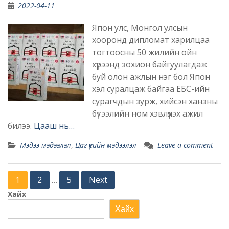
2022-04-11
Япон улс, Монгол улсын
хооронд дипломат харилцаа
тогтоосны 50 жилийн ойн
хүрээнд зохион байгуулагдаж
буй олон ажлын нэг бол Япон
хэл суралцаж байгаа ЕБС-ийн
сурагчдын зурж, хийсэн ханзны
бүтээлийн ном хэвлүүлэх ажил
билээ.
Цааш нь…
Мэдээ мэдээлэл
,
Цаг үеийн мэдээлэл
Leave a comment
Posts
1
2
5
Next
…
pagination
Хайх
Хайх