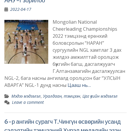
АНУ-г зорилоо
2022-04-17
Mongolian National
Cheerleading Championships
2022 тэмцээнд ерөнхий
боловсролын “НАРАН”
сургуулийн NGL хамтлаг 3 дах
жилдээ амжилттай оролцож
бүжгийн багш, дасгалжууагч
Г.Алтанзаяагийн дасгалжуулсан
NGL-2, бага насны ангилалд оролцсон баг “УЛСЫН
АВАРГА” NGL-1 дунд насны
Цааш нь…
Мэдээ мэдээлэл
,
Уралдаан, тэмцээн
,
Цаг үеийн мэдээлэл
Leave a comment
6-р ангийн сурагч Т.Чингүн өсвөрийн усанд
сэлэлтийн тэмцээний Хүрэл медалийн эзэн