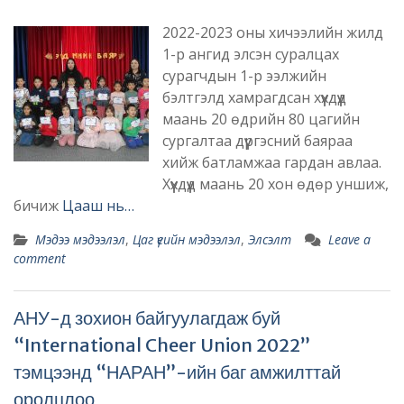
2022-2023 оны хичээлийн жилд
1-р ангид элсэн суралцах
сурагчдын 1-р ээлжийн
бэлтгэлд хамрагдсан хүүхдүүд
маань 20 өдрийн 80 цагийн
сургалтаа дүүргэсний баяраа
хийж батламжаа гардан авлаа.
Хүүхдүүд маань 20 хон өдөр уншиж,
бичиж
Цааш нь…
Мэдээ мэдээлэл
,
Цаг үеийн мэдээлэл
,
Элсэлт
Leave a
comment
АНУ-д зохион байгуулагдаж буй
“International Cheer Union 2022”
тэмцээнд “НАРАН”-ийн баг амжилттай
оролцлоо