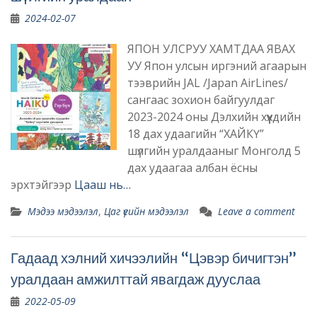
2024-02-07
ЯПОН УЛСРУУ ХАМТДАА ЯВАХ
УУ Япон улсын иргэний агаарын
тээврийн JAL /Japan AirLines/
сангаас зохион байгуулдаг
2023-2024 оны Дэлхийн хүүхдийн
18 дах удаагийн “ХАЙКҮ”
шүлгийн уралдааныг Монголд 5
дах удаагаа албан ёсны
эрхтэйгээр
Цааш нь…
Мэдээ мэдээлэл
,
Цаг үеийн мэдээлэл
Leave a comment
Гадаад хэлний хичээлийн “Цэвэр бичигтэн”
уралдаан амжилттай явагдаж дууслаа
2022-05-09