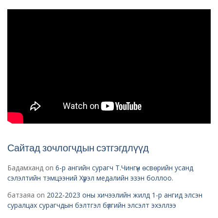
Сайтад зочлогчдын сэтгэгдлүүд
Бадамханд
on
6-р ангийн сурагч Т.Чингүн өсвөрийн усанд
сэлэлтийн тэмцээний Хүрэл медалийн эзэн боллоо.
батзаяа
on
2022-2023 оны хичээлийн жилд 1-р ангид элсэн
суралцах сурагчдын бэлтгэл бүлгийн элсэлт эхэллээ