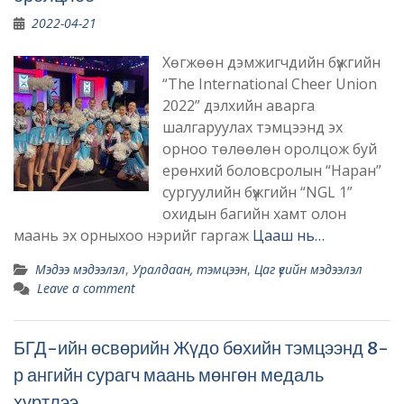
2022-04-21
Хөгжөөн дэмжигчдийн бүжгийн
“The International Cheer Union
2022” дэлхийн аварга
шалгаруулах тэмцээнд эх
орноо төлөөлөн оролцож буй
ерөнхий боловсролын “Наран”
сургуулийн бүжгийн “NGL 1”
охидын багийн хамт олон
маань эх орныхоо нэрийг гаргаж
Цааш нь…
Мэдээ мэдээлэл
,
Уралдаан, тэмцээн
,
Цаг үеийн мэдээлэл
Leave a comment
БГД-ийн өсвөрийн Жүдо бөхийн тэмцээнд 8-
р ангийн сурагч маань мөнгөн медаль
хүртлээ