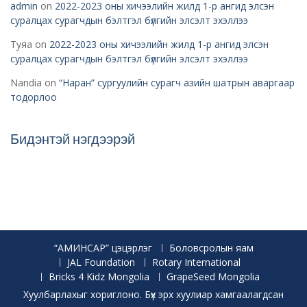
admin
on
2022-2023 оны хичээлийн жилд 1-р ангид элсэн
суралцах сурагчдын бэлтгэл бүлгийн элсэлт эхэллээ
Туяа
on
2022-2023 оны хичээлийн жилд 1-р ангид элсэн
суралцах сурагчдын бэлтгэл бүлгийн элсэлт эхэллээ
Nandia
on
“Наран” сургуулийн сурагч азийн шатрын аваргаар
тодорлоо
Бидэнтэй нэгдээрэй
“АМИНСАР” цэцэрлэг
Боловсролын яам
JAL Foundation
Rotary International
Bricks 4 Kidz Mongolia
GrapeSeed Mongolia
Хуулбарлахыг хориглоно. Бүх эрх хуулиар хамгаалагдсан