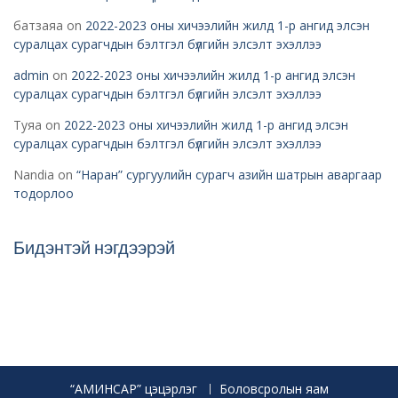
батзаяа
on
2022-2023 оны хичээлийн жилд 1-р ангид элсэн
суралцах сурагчдын бэлтгэл бүлгийн элсэлт эхэллээ
admin
on
2022-2023 оны хичээлийн жилд 1-р ангид элсэн
суралцах сурагчдын бэлтгэл бүлгийн элсэлт эхэллээ
Туяа
on
2022-2023 оны хичээлийн жилд 1-р ангид элсэн
суралцах сурагчдын бэлтгэл бүлгийн элсэлт эхэллээ
Nandia
on
“Наран” сургуулийн сурагч азийн шатрын аваргаар
тодорлоо
Бидэнтэй нэгдээрэй
“АМИНСАР” цэцэрлэг
Боловсролын яам