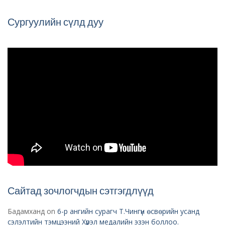
Сургуулийн сүлд дуу
Сайтад зочлогчдын сэтгэгдлүүд
Бадамханд
on
6-р ангийн сурагч Т.Чингүн өсвөрийн усанд
сэлэлтийн тэмцээний Хүрэл медалийн эзэн боллоо.