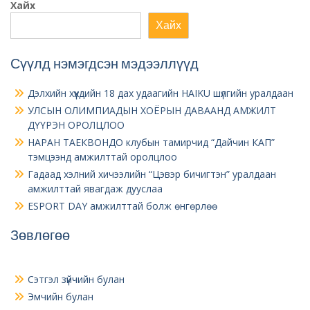
Хайх
Хайх
Сүүлд нэмэгдсэн мэдээллүүд
Дэлхийн хүүхдийн 18 дах удаагийн HAIKU шүлгийн уралдаан
УЛСЫН ОЛИМПИАДЫН ХОЁРЫН ДАВААНД АМЖИЛТ
ДҮҮРЭН ОРОЛЦЛОО
НАРАН ТАЕКВОНДО клубын тамирчид “Дайчин КАП”
тэмцээнд амжилттай оролцлоо
Гадаад хэлний хичээлийн “Цэвэр бичигтэн” уралдаан
амжилттай явагдаж дууслаа
ESPORT DAY амжилттай болж өнгөрлөө
Зөвлөгөө
Сэтгэл зүйчийн булан
Эмчийн булан