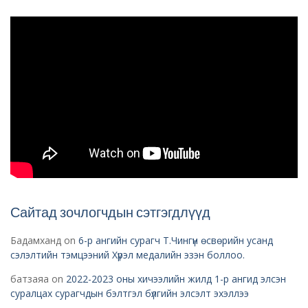
Сайтад зочлогчдын сэтгэгдлүүд
Бадамханд
on
6-р ангийн сурагч Т.Чингүн өсвөрийн усанд
сэлэлтийн тэмцээний Хүрэл медалийн эзэн боллоо.
батзаяа
on
2022-2023 оны хичээлийн жилд 1-р ангид элсэн
суралцах сурагчдын бэлтгэл бүлгийн элсэлт эхэллээ