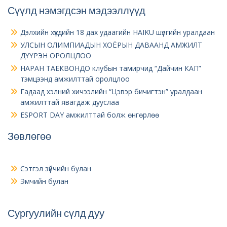
Сүүлд нэмэгдсэн мэдээллүүд
Дэлхийн хүүхдийн 18 дах удаагийн HAIKU шүлгийн уралдаан
УЛСЫН ОЛИМПИАДЫН ХОЁРЫН ДАВААНД АМЖИЛТ
ДҮҮРЭН ОРОЛЦЛОО
НАРАН ТАЕКВОНДО клубын тамирчид “Дайчин КАП”
тэмцээнд амжилттай оролцлоо
Гадаад хэлний хичээлийн “Цэвэр бичигтэн” уралдаан
амжилттай явагдаж дууслаа
ESPORT DAY амжилттай болж өнгөрлөө
Зөвлөгөө
Сэтгэл зүйчийн булан
Эмчийн булан
Сургуулийн сүлд дуу