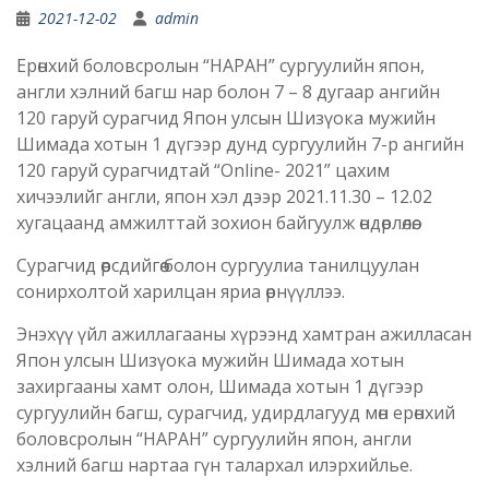
2021-12-02
admin
Ерөнхий боловсролын “НАРАН” сургуулийн япон,
англи хэлний багш нар болон 7 – 8 дугаар ангийн
120 гаруй сурагчид Япон улсын Шизүока мужийн
Шимада хотын 1 дүгээр дунд сургуулийн 7-р ангийн
120 гаруй сурагчидтай “Online- 2021” цахим
хичээлийг англи, япон хэл дээр 2021.11.30 – 12.02
хугацаанд амжилттай зохион байгуулж өндөрлөлөө.
Сурагчид өөрсдийгөө болон сургуулиа танилцуулан
сонирхолтой харилцан яриа өрнүүллээ.
Энэхүү үйл ажиллагааны хүрээнд хамтран ажилласан
Япон улсын Шизүока мужийн Шимада хотын
захиргааны хамт олон, Шимада хотын 1 дүгээр
сургуулийн багш, сурагчид, удирдлагууд мөн ерөнхий
боловсролын “НАРАН” сургуулийн япон, англи
хэлний багш нартаа гүн талархал илэрхийлье.