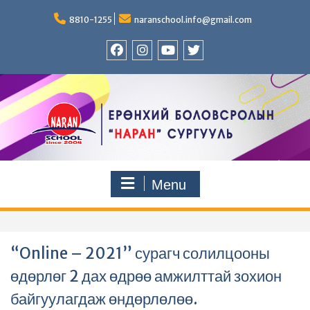
Skip
to
8810-1255
naranschool.info@gmail.com
content
Facebook
Instagram
YouTUBE
Twitter
Menu
“Online – 2021” сурагч солилцооны
өдөрлөг 2 дах өдрөө амжилттай зохион
байгуулагдаж өндөрлөлөө.