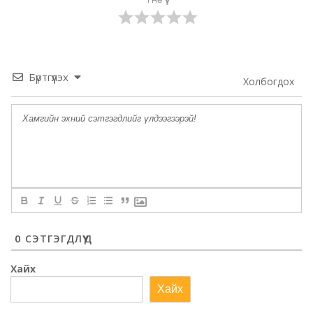
Бүртгүүлэх
Холбогдох
0
СЭТГЭГДЛҮҮД
Хайх
Хайх