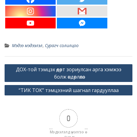
Мэдээ мэдээлэл
,
Сурагч солилцоо
Post
ДОХ-той тэмцэх өдөрт зориулсан арга хэмжээ
navigation
болж өндөрлөлөө.
“ТИК ТОК” тэмцээний шагнал гардууллаа
0
Мэдээлэлд үнэлгээ ө
гнө үү