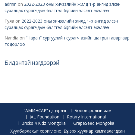
admin
on
2022-2023 оны хичээлийн жилд 1-р ангид элсэн
суралцах сурагчдын бэлтгэл бүлгийн элсэлт эхэллээ
Туяа
on
2022-2023 оны хичээлийн жилд 1-р ангид элсэн
суралцах сурагчдын бэлтгэл бүлгийн элсэлт эхэллээ
Nandia
on
“Наран” сургуулийн сурагч азийн шатрын аваргаар
тодорлоо
Бидэнтэй нэгдээрэй
“АМИНСАР” цэцэрлэг
Боловсролын яам
JAL Foundation
Rotary International
Bricks 4 Kidz Mongolia
GrapeSeed Mongolia
Хуулбарлахыг хориглоно. Бүх эрх хуулиар хамгаалагдсан