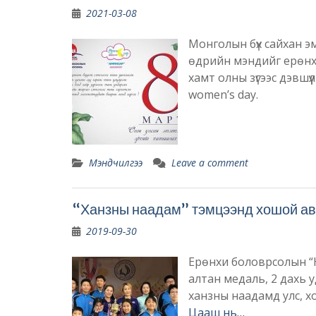
2021-03-08
Монголын бүх сайхан эм
өдрийн мэндийг ерөнх
хамт олны зүгээс дэ
women’s day.
Мэндчилгээ
Leave a comment
“Ханзны наадам” тэмцээнд хошой ав
2019-09-30
Ерөнхи боловрсолын “Н
алтан медаль, 2 дахь 
ханзны наадамд улс, х
Цааш нь…