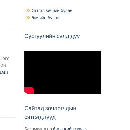
Сэтгэл зүйчийн булан
Эмчийн булан
Сургуулийн сүлд дуу
цэгс
шин
ааш
Сайтад зочлогчдын
сэтгэгдлүүд
Бадамханд
on
6-р ангийн сурагч