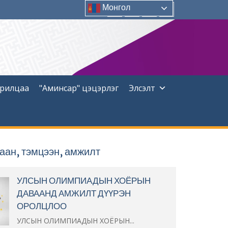
Монгол
Facebook
Instagram
YouTUBE
Twitter
арилцаа
"Аминсар" цэцэрлэг
Элсэлт
аан, тэмцээн, амжилт
УЛСЫН ОЛИМПИАДЫН ХОЁРЫН
ДАВААНД АМЖИЛТ ДҮҮРЭН
ОРОЛЦЛОО
УЛСЫН ОЛИМПИАДЫН ХОЁРЫН...