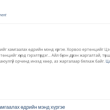
ment
рхийг хамгаалах өдрийн мэнд хүргэе. Хорвоо eртөнцийг Цэ
ртөнцийг хүүхэд гэрэлтүүлдэг… Айл бүхэн дүүрэн жаргалтай, түв
рүүл,аюулгүй орчинд инээд хөөр, аз жаргалаар бялхаж байг.
Ц
амгаалах өдрийн мэнд хүргэе