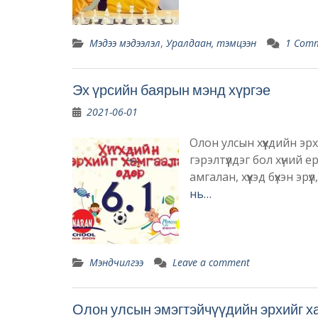
Мэдээ мэдээлэл
,
Уралдаан, тэмцээн
1 Com
Эх үрсийн баярын мэнд хүргэе
2021-06-01
Олон улсын хүүхдийн э
гэрэлтүүлдэг бол хүний e
амгалан, хүүхэд бүхэн э
нь…
Мэндчилгээ
Leave a comment
Олон улсын эмэгтэйчүүдийн эрхийг х