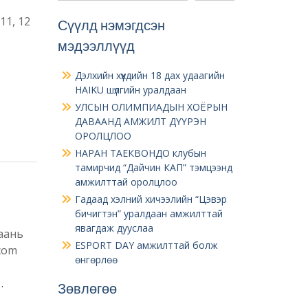
11, 12
Сүүлд нэмэгдсэн
мэдээллүүд
Дэлхийн хүүхдийн 18 дах удаагийн
HAIKU шүлгийн уралдаан
УЛСЫН ОЛИМПИАДЫН ХОЁРЫН
ДАВААНД АМЖИЛТ ДҮҮРЭН
ОРОЛЦЛОО
НАРАН ТАЕКВОНДО клубын
тамирчид “Дайчин КАП” тэмцээнд
амжилттай оролцлоо
Гадаад хэлний хичээлийн “Цэвэр
бичигтэн” уралдаан амжилттай
явагдаж дууслаа
аань
ESPORT DAY амжилттай болж
com
өнгөрлөө
…
Зөвлөгөө