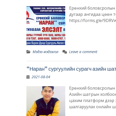
Ерөнхий боловсролын “
дугаар ангидаа цөөн т
https://forms.gle/9DRVw
Мэдээ мэдээлэл
Leave a comment
“Наран” сургуулийн сурагч азийн ша
2021-08-04
Ерөнхий боловсролын 
Азийн шатрын холбоон
цахим платформ дээр 
шалгаруулах онлайн 