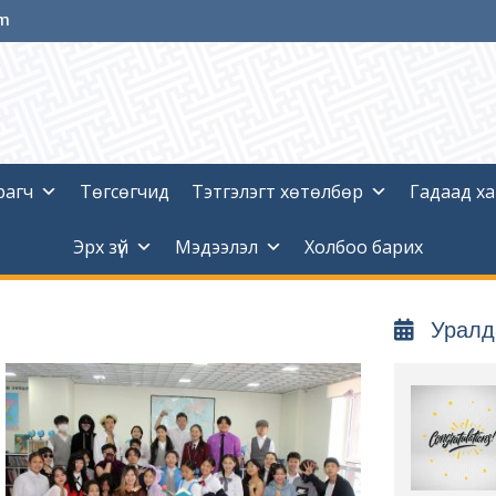
om
рагч
Төгсөгчид
Тэтгэлэгт хөтөлбөр
Гадаад х
Эрх зүй
Мэдээлэл
Холбоо барих
Уралд