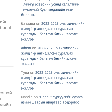
Т.Чингүн өсвөрийн усанд сэлэлтийн
тэмцээний Хүрэл медалийн эзэн
боллоо.
гийн
батзаяа
on
2022-2023 оны хичээлийн
ional
жилд 1-р ангид элсэн суралцах
сурагчдын бэлтгэл бүлгийн элсэлт
эхэллээ
admin
on
2022-2023 оны хичээлийн
жилд 1-р ангид элсэн суралцах
сурагчдын бэлтгэл бүлгийн элсэлт
эхэллээ
Туяа
on
2022-2023 оны хичээлийн
жилд 1-р ангид элсэн суралцах
сурагчдын бэлтгэл бүлгийн элсэлт
эхэллээ
 хошой
Nandia
on
“Наран” сургуулийн сурагч
н
азийн шатрын аваргаар тодорлоо
улийн