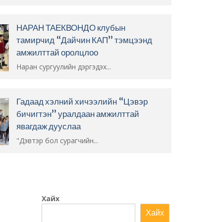
НАРАН ТАЕКВОНДО клубын
тамирчид “Дайчин КАП” тэмцээнд
амжилттай оролцлоо
Наран сургуулийн дэргэдэх...
Гадаад хэлний хичээлийн “Цэвэр
бичигтэн” уралдаан амжилттай
явагдаж дууслаа
"Дэвтэр бол сурагчийн...
Хайх
Хайх