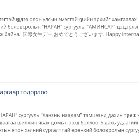
эгтэйчүүддээ олон улсын эмэгтэйчүүдийн эрхийг хамгаалах
ий боловсролын “НАРАН” сургууль, “АМИНСАР” цэцэрлэ
вшүүлж байна. 国際女生デー,おめでとうございます. Happy internat
аргаар тодорлоо
АРАН” сургууль “Ханзны наадам” тэмцээнд дахин түрүүлж
удаагаа шилжин явах цомын эзэд боллоо. 5 дахь удаагий
отын япон хэлний сургалттай ерөнхий боловролын сургу