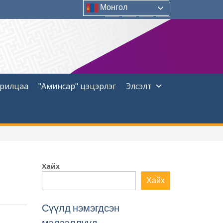
Монгол
Facebook
Instagram
YouTUBE
Twitter
арилцаа
"Аминсар" цэцэрлэг
Элсэлт
Хайх
Хайх
Сүүлд нэмэгдсэн
мэдээллүүд