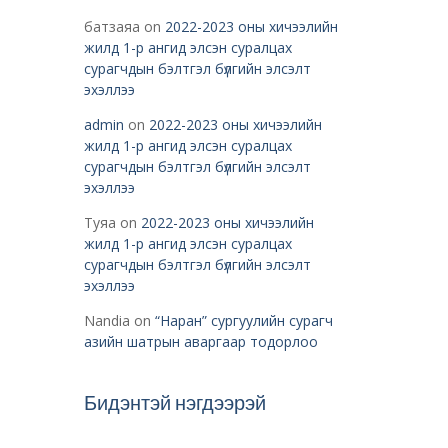
батзаяа
on
2022-2023 оны хичээлийн
жилд 1-р ангид элсэн суралцах
сурагчдын бэлтгэл бүлгийн элсэлт
эхэллээ
admin
on
2022-2023 оны хичээлийн
жилд 1-р ангид элсэн суралцах
сурагчдын бэлтгэл бүлгийн элсэлт
эхэллээ
Туяа
on
2022-2023 оны хичээлийн
жилд 1-р ангид элсэн суралцах
сурагчдын бэлтгэл бүлгийн элсэлт
эхэллээ
Nandia
on
“Наран” сургуулийн сурагч
азийн шатрын аваргаар тодорлоо
Бидэнтэй нэгдээрэй