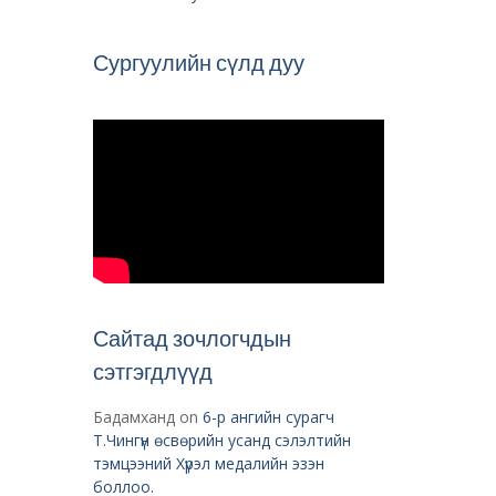
Сургуулийн сүлд дуу
Сайтад зочлогчдын
сэтгэгдлүүд
Бадамханд
on
6-р ангийн сурагч
Т.Чингүн өсвөрийн усанд сэлэлтийн
тэмцээний Хүрэл медалийн эзэн
боллоо.