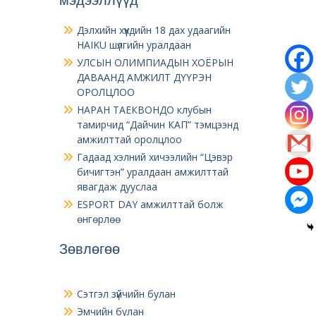
Дэлхийн хүүхдийн 18 дах удаагийн
HAIKU шүлгийн уралдаан
УЛСЫН ОЛИМПИАДЫН ХОЁРЫН
ДАВААНД АМЖИЛТ ДҮҮРЭН
ОРОЛЦЛОО
НАРАН ТАЕКВОНДО клубын
тамирчид “Дайчин КАП” тэмцээнд
амжилттай оролцлоо
Гадаад хэлний хичээлийн “Цэвэр
бичигтэн” уралдаан амжилттай
явагдаж дууслаа
ESPORT DAY амжилттай болж
өнгөрлөө
Зөвлөгөө
Сэтгэл зүйчийн булан
Эмчийн булан