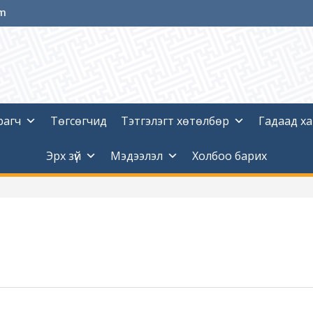
om
рагч
Төгсөгчид
Тэтгэлэгт хөтөлбөр
Гадаад х
Эрх зүй
Мэдээлэл
Холбоо барих