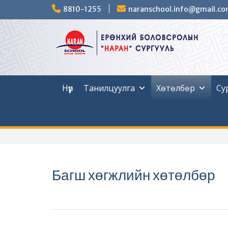
Skip
8810-1255
naranschool.info@gmail.c
to
content
Нүүр
Танилцуулга
Хөтөлбөр
Су
Багш хөгжлийн хөтөлбөр