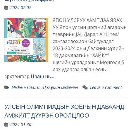
2024-02-07
ЯПОН УЛСРУУ ХАМТДАА ЯВАХ
УУ Япон улсын иргэний агаарын
тээврийн JAL /Japan AirLines/
сангаас зохион байгуулдаг
2023-2024 оны Дэлхийн хүүхдийн
18 дах удаагийн “ХАЙКҮ”
шүлгийн уралдааныг Монголд 5
дах удаагаа албан ёсны
эрхтэйгээр
Цааш нь…
Мэдээ мэдээлэл
,
Цаг үеийн мэдээлэл
Leave a comment
УЛСЫН ОЛИМПИАДЫН ХОЁРЫН ДАВААНД
АМЖИЛТ ДҮҮРЭН ОРОЛЦЛОО
2024-01-30