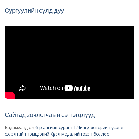
Сургуулийн сүлд дуу
Сайтад зочлогчдын сэтгэгдлүүд
Бадамханд
on
6-р ангийн сурагч Т.Чингүн өсвөрийн усанд
сэлэлтийн тэмцээний Хүрэл медалийн эзэн боллоо.