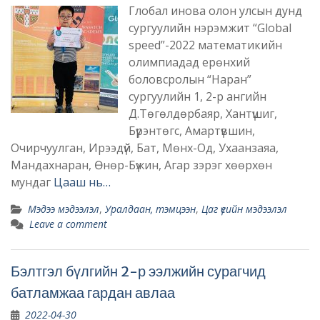
Глобал инова олон улсын дунд
сургуулийн нэрэмжит “Global
speed”-2022 математикийн
олимпиадад ерөнхий
боловсролын “Наран”
сургуулийн 1, 2-р ангийн
Д.Төгөлдөрбаяр, Хантүшиг,
Бүрэнтөгс, Амартүвшин,
Очирчуулган, Ирээдүй, Бат, Мөнх-Од, Ухаанзаяа,
Мандахнаран, Өнөр-Бүжин, Агар зэрэг хөөрхөн
мундаг
Цааш нь…
Мэдээ мэдээлэл
,
Уралдаан, тэмцээн
,
Цаг үеийн мэдээлэл
Leave a comment
Бэлтгэл бүлгийн 2-р ээлжийн сурагчид
батламжаа гардан авлаа
2022-04-30