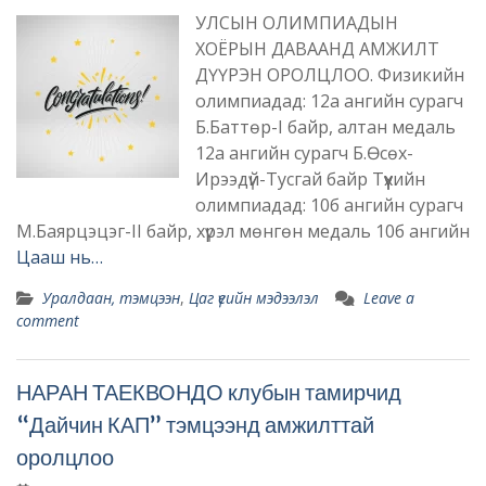
УЛСЫН ОЛИМПИАДЫН
ХОЁРЫН ДАВААНД АМЖИЛТ
ДҮҮРЭН ОРОЛЦЛОО. Физикийн
олимпиадад: 12а ангийн сурагч
Б.Баттөр-I байр, алтан медаль
12а ангийн сурагч Б.Өсөх-
Ирээдүй-Тусгай байр Түүхийн
олимпиадад: 10б ангийн сурагч
М.Баярцэцэг-II байр, хүрэл мөнгөн медаль 10б ангийн
Цааш нь…
Уралдаан, тэмцээн
,
Цаг үеийн мэдээлэл
Leave a
comment
НАРАН ТАЕКВОНДО клубын тамирчид
“Дайчин КАП” тэмцээнд амжилттай
оролцлоо