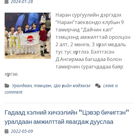
2024-01-28
Наран сургуулийн дэргэдэх
“Наран”таеквондо клубын 9
тамирчид “Дайчин кап”
тэмцээнд амжилттай оролцон
2 алт, 2 мөнгө, 3 хүрэл медаль
тус тус хүртлээ. Бэлтгэсэн
Д.Ангирмаа багшдаа болон
тамирчин сурагчдадаа баяр
хүргэе.
Уралдаан, тэмцээн
,
Цаг үеийн мэдээлэл
Leave a
comment
Гадаад хэлний хичээлийн “Цэвэр бичигтэн”
уралдаан амжилттай явагдаж дууслаа
2022-05-09