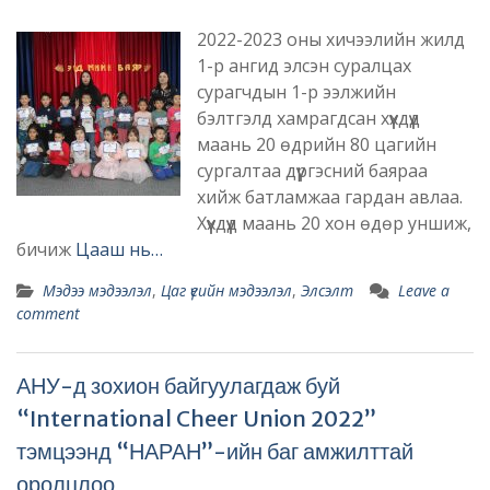
2022-2023 оны хичээлийн жилд
1-р ангид элсэн суралцах
сурагчдын 1-р ээлжийн
бэлтгэлд хамрагдсан хүүхдүүд
маань 20 өдрийн 80 цагийн
сургалтаа дүүргэсний баяраа
хийж батламжаа гардан авлаа.
Хүүхдүүд маань 20 хон өдөр уншиж,
бичиж
Цааш нь…
Мэдээ мэдээлэл
,
Цаг үеийн мэдээлэл
,
Элсэлт
Leave a
comment
АНУ-д зохион байгуулагдаж буй
“International Cheer Union 2022”
тэмцээнд “НАРАН”-ийн баг амжилттай
оролцлоо