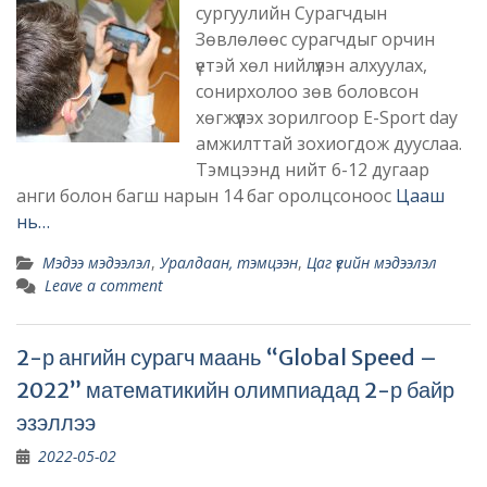
сургуулийн Сурагчдын
Зөвлөлөөс сурагчдыг орчин
үетэй хөл нийлүүлэн алхуулах,
сонирхолоо зөв боловсон
хөгжүүлэх зорилгоор E-Sport day
амжилттай зохиогдож дууслаа.
Тэмцээнд нийт 6-12 дугаар
анги болон багш нарын 14 баг оролцсоноос
Цааш
нь…
Мэдээ мэдээлэл
,
Уралдаан, тэмцээн
,
Цаг үеийн мэдээлэл
Leave a comment
2-р ангийн сурагч маань “Global Speed –
2022” математикийн олимпиадад 2-р байр
эзэллээ
2022-05-02