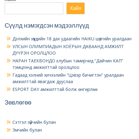
Хайх
Сүүлд нэмэгдсэн мэдээллүүд
Дэлхийн хүүхдийн 18 дах удаагийн HAIKU шүлгийн уралдаан
УЛСЫН ОЛИМПИАДЫН ХОЁРЫН ДАВААНД АМЖИЛТ
ДҮҮРЭН ОРОЛЦЛОО
НАРАН ТАЕКВОНДО клубын тамирчид “Дайчин КАП”
тэмцээнд амжилттай оролцлоо
Гадаад хэлний хичээлийн “Цэвэр бичигтэн” уралдаан
амжилттай явагдаж дууслаа
ESPORT DAY амжилттай болж өнгөрлөө
Зөвлөгөө
Сэтгэл зүйчийн булан
Эмчийн булан