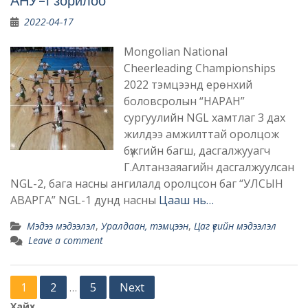
АНУ-г зорилоо
2022-04-17
Mongolian National
Cheerleading Championships
2022 тэмцээнд ерөнхий
боловсролын “НАРАН”
сургуулийн NGL хамтлаг 3 дах
жилдээ амжилттай оролцож
бүжгийн багш, дасгалжууагч
Г.Алтанзаяагийн дасгалжуулсан
NGL-2, бага насны ангилалд оролцсон баг “УЛСЫН
АВАРГА” NGL-1 дунд насны
Цааш нь…
Мэдээ мэдээлэл
,
Уралдаан, тэмцээн
,
Цаг үеийн мэдээлэл
Leave a comment
Posts
1
2
5
Next
…
pagination
Хайх