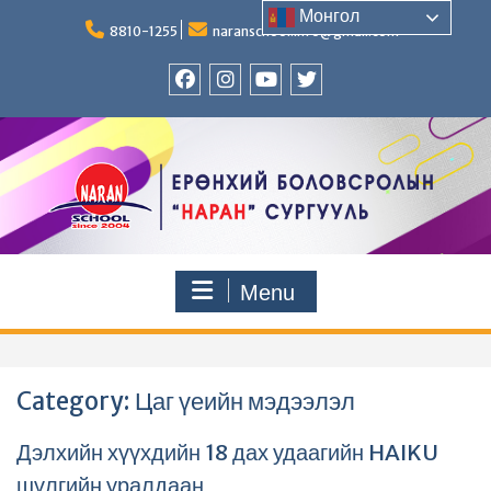
Skip
Монгол
to
8810-1255
naranschool.info@gmail.com
content
Facebook
Instagram
YouTUBE
Twitter
Menu
Category:
Цаг үеийн мэдээлэл
Дэлхийн хүүхдийн 18 дах удаагийн HAIKU
шүлгийн уралдаан