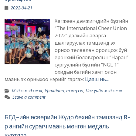
2022-04-21
Хөгжөөн дэмжигчдийн бүжгийн
“The International Cheer Union
2022” дэлхийн аварга
шалгаруулах тэмцээнд эх
орноо төлөөлөн оролцож буй
ерөнхий боловсролын “Наран”
сургуулийн бүжгийн “NGL 1”
охидын багийн хамт олон
маань эх орныхоо нэрийг гаргаж
Цааш нь…
Мэдээ мэдээлэл
,
Уралдаан, тэмцээн
,
Цаг үеийн мэдээлэл
Leave a comment
БГД-ийн өсвөрийн Жүдо бөхийн тэмцээнд 8-
р ангийн сурагч маань мөнгөн медаль
хүртлээ