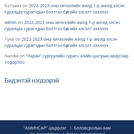
батзаяа
on
2022-2023 оны хичээлийн жилд 1-р ангид элсэн
суралцах сурагчдын бэлтгэл бүлгийн элсэлт эхэллээ
admin
on
2022-2023 оны хичээлийн жилд 1-р ангид элсэн
суралцах сурагчдын бэлтгэл бүлгийн элсэлт эхэллээ
Туяа
on
2022-2023 оны хичээлийн жилд 1-р ангид элсэн
суралцах сурагчдын бэлтгэл бүлгийн элсэлт эхэллээ
Nandia
on
“Наран” сургуулийн сурагч азийн шатрын аваргаар
тодорлоо
Бидэнтэй нэгдээрэй
“АМИНСАР” цэцэрлэг
Боловсролын яам