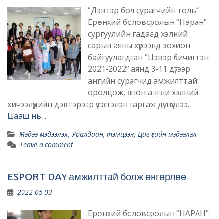
“Дэвтэр бол сурагчийн толь”
Ерөнхий боловсролын “Наран”
сургуулийн гадаад хэлний
сарын аяны хүрээнд зохион
байгуулагдсан “Цэвэр бичигтэн
2021-2022” аянд 3-11 дүгээр
ангийн сурагчид амжилттай
оролцож, япон англи хэлний
хичээлүүдийн дэвтэрээр үзэсгэлэн гаргаж дүгнүүллээ.
Цааш нь…
Мэдээ мэдээлэл
,
Уралдаан, тэмцээн
,
Цаг үеийн мэдээлэл
Leave a comment
ESPORT DAY амжилттай болж өнгөрлөө
2022-05-03
Ерөнхий боловсролын “НАРАН”