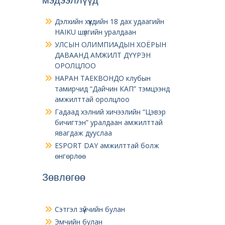
Дэлхийн хүүхдийн 18 дах удаагийн
HAIKU шүлгийн уралдаан
УЛСЫН ОЛИМПИАДЫН ХОЁРЫН
ДАВААНД АМЖИЛТ ДҮҮРЭН
ОРОЛЦЛОО
НАРАН ТАЕКВОНДО клубын
тамирчид “Дайчин КАП” тэмцээнд
амжилттай оролцлоо
Гадаад хэлний хичээлийн “Цэвэр
бичигтэн” уралдаан амжилттай
явагдаж дууслаа
ESPORT DAY амжилттай болж
өнгөрлөө
Зөвлөгөө
Сэтгэл зүйчийн булан
Эмчийн булан