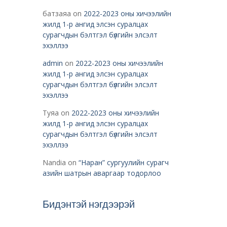
батзаяа
on
2022-2023 оны хичээлийн
жилд 1-р ангид элсэн суралцах
сурагчдын бэлтгэл бүлгийн элсэлт
эхэллээ
admin
on
2022-2023 оны хичээлийн
жилд 1-р ангид элсэн суралцах
сурагчдын бэлтгэл бүлгийн элсэлт
эхэллээ
Туяа
on
2022-2023 оны хичээлийн
жилд 1-р ангид элсэн суралцах
сурагчдын бэлтгэл бүлгийн элсэлт
эхэллээ
Nandia
on
“Наран” сургуулийн сурагч
азийн шатрын аваргаар тодорлоо
Бидэнтэй нэгдээрэй