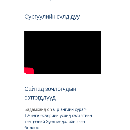
Сургуулийн сүлд дуу
Сайтад зочлогчдын
сэтгэгдлүүд
Бадамханд
on
6-р ангийн сурагч
Т.Чингүн өсвөрийн усанд сэлэлтийн
тэмцээний Хүрэл медалийн эзэн
боллоо.