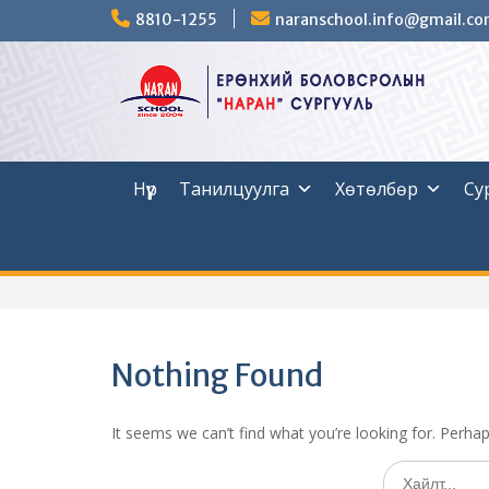
Skip
8810-1255
naranschool.info@gmail.c
to
content
Нүүр
Танилцуулга
Хөтөлбөр
Су
Nothing Found
It seems we can’t find what you’re looking for. Perha
Search