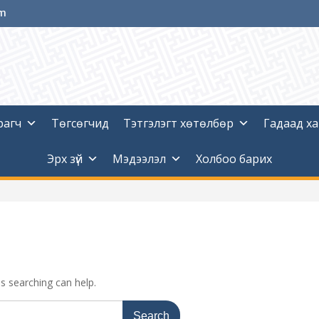
om
рагч
Төгсөгчид
Тэтгэлэгт хөтөлбөр
Гадаад х
Эрх зүй
Мэдээлэл
Холбоо барих
ps searching can help.