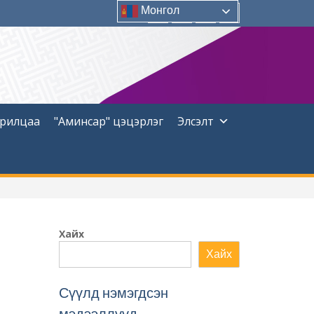
Монгол
Facebook
Instagram
YouTUBE
Twitter
арилцаа
"Аминсар" цэцэрлэг
Элсэлт
Хайх
Хайх
Сүүлд нэмэгдсэн
мэдээллүүд